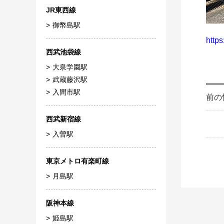
JR東西線
御幣島駅
http
西武池袋線
大泉学園駅
武蔵藤沢駅
入間市駅
前の
西武新宿線
入曽駅
東京メトロ有楽町線
月島駅
阪神本線
姫島駅