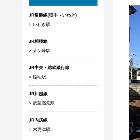
JR常磐線(取手～いわき)
いわき駅
JR相模線
茅ケ崎駅
JR中央・総武緩行線
稲毛駅
JR川越線
武蔵高萩駅
JR内房線
木更津駅