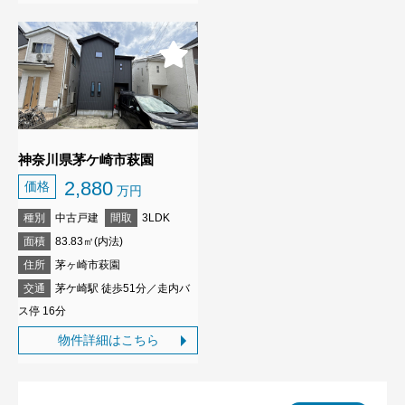
神奈川県茅ケ崎市萩園
2,880
価格
万円
種別
中古戸建
間取
3LDK
面積
83.83㎡(内法)
住所
茅ヶ崎市萩園
交通
茅ケ崎駅 徒歩51分／走内バ
ス停 16分
物件詳細はこちら