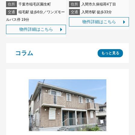
住所
千葉市稲毛区園生町
住所
入間市久保稲荷4丁目
交通
稲毛駅 徒歩6分／ワンズモー
交通
入間市駅 徒歩33分
ルバス停 19分
物件詳細はこちら
物件詳細はこちら
コラム
もっと見る