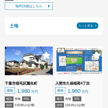
物件詳細はこちら
土地
もっと見る
千葉市稲毛区園生町
入間市久保稲荷4丁目
1,980
1,980
価格
価格
万円
万円
種別
売地
間取
種別
売地
間取
面積
119.85㎡(公簿)
面積
133.45㎡(公簿)