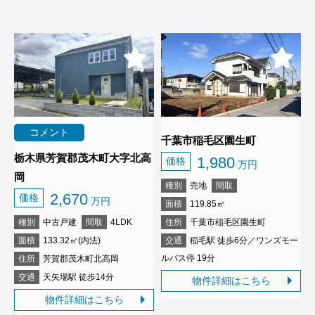
コメント
千葉市稲毛区園生町
栃木県芳賀郡茂木町大字北高
1,980
価格
万円
岡
種別
売地
間取
2,670
価格
万円
面積
119.85㎡
種別
中古戸建
間取
4LDK
住所
千葉市稲毛区園生町
面積
133.32㎡(内法)
交通
稲毛駅 徒歩6分／ワンズモー
ルバス停 19分
住所
芳賀郡茂木町北高岡
交通
天矢場駅 徒歩14分
物件詳細はこちら
物件詳細はこちら