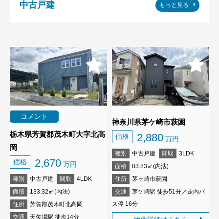
中古戸建
もっと見る
コメント
神奈川県茅ケ崎市萩園
栃木県芳賀郡茂木町大字北高
2,880
価格
万円
岡
種別
中古戸建
間取
3LDK
2,670
価格
万円
面積
83.83㎡(内法)
種別
中古戸建
間取
4LDK
住所
茅ヶ崎市萩園
面積
133.32㎡(内法)
交通
茅ケ崎駅 徒歩51分／走内バ
ス停 16分
住所
芳賀郡茂木町北高岡
交通
天矢場駅 徒歩14分