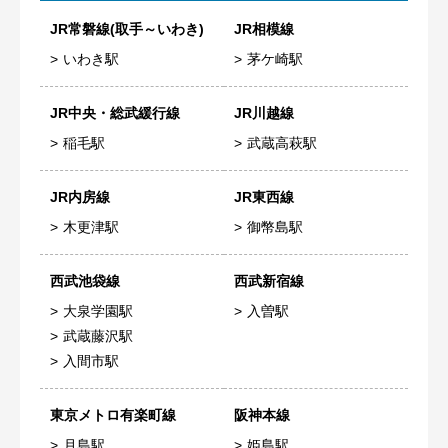
JR常磐線(取手～いわき)
JR相模線
いわき駅
茅ケ崎駅
JR中央・総武緩行線
JR川越線
稲毛駅
武蔵高萩駅
JR内房線
JR東西線
木更津駅
御幣島駅
西武池袋線
西武新宿線
大泉学園駅
入曽駅
武蔵藤沢駅
入間市駅
東京メトロ有楽町線
阪神本線
月島駅
姫島駅