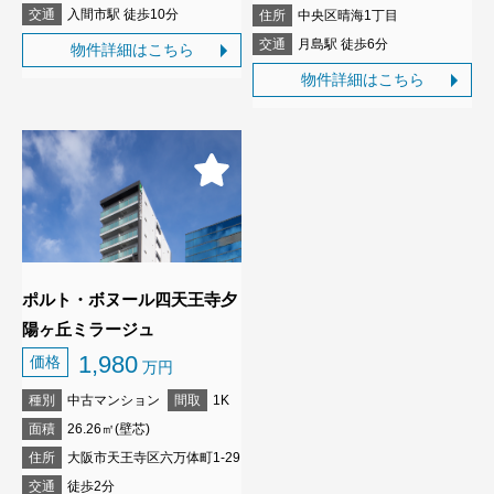
交通
入間市駅 徒歩10分
住所
中央区晴海1丁目
交通
月島駅 徒歩6分
物件詳細はこちら
物件詳細はこちら
ポルト・ボヌール四天王寺夕
陽ヶ丘ミラージュ
1,980
価格
万円
種別
中古マンション
間取
1K
面積
26.26㎡(壁芯)
住所
大阪市天王寺区六万体町1-29
交通
徒歩2分