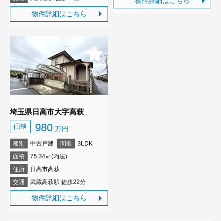
物件詳細はこちら
物件詳細はこちら
埼玉県日高市大字高萩
980
価格
万円
種別
中古戸建
間取
3LDK
面積
75.34㎡(内法)
住所
日高市高萩
交通
武蔵高萩駅 徒歩22分
物件詳細はこちら