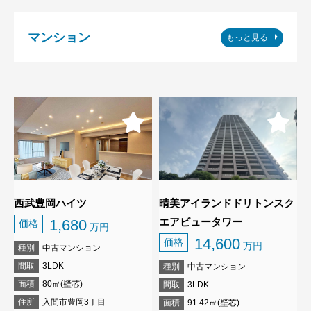
マンション
もっと見る
西武豊岡ハイツ
晴美アイランドドリトンスク
エアビュータワー
1,680
価格
万円
14,600
価格
万円
種別
中古マンション
間取
3LDK
種別
中古マンション
面積
80㎡(壁芯)
間取
3LDK
住所
入間市豊岡3丁目
面積
91.42㎡(壁芯)