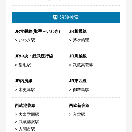
沿線検索
JR常磐線(取手～いわき)
JR相模線
いわき駅
茅ケ崎駅
JR中央・総武緩行線
JR川越線
稲毛駅
武蔵高萩駅
JR内房線
JR東西線
木更津駅
御幣島駅
西武池袋線
西武新宿線
大泉学園駅
入曽駅
武蔵藤沢駅
入間市駅