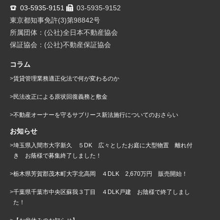
03-5935-9151
03-5935-9152
東京都知事免許(3)第98842号
所属団体：(公社)全日本不動産協会
保証協会：(公社)不動産保証協会
コラム
賃貸管理業務適正化法で何が変わるのか
民法改正による原状回復義務と敷金
不動産オーナーを守るサブリース新法施行についてのおさらい
お知らせ
埼玉県入間市大字新久 ５DK 広々としたお庭に大型物置 離れ付
き お蔭様で募集終了しました！
栃木県芳賀郡茂木町大字北高岡 ４DLK 2,670万円 販売開始！
千葉県千葉市中央区蘇我３丁目 ４DLK戸建 お陰様で終了しまし
た！