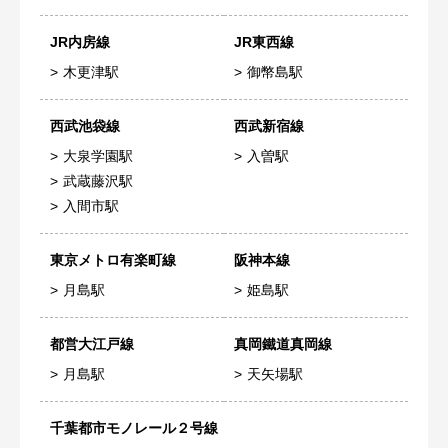
JR内房線
JR東西線
木更津駅
御幣島駅
西武池袋線
西武新宿線
大泉学園駅
入曽駅
武蔵藤沢駅
入間市駅
東京メトロ有楽町線
阪神本線
月島駅
姫島駅
都営大江戸線
真岡鐵道真岡線
月島駅
天矢場駅
千葉都市モノレール２号線