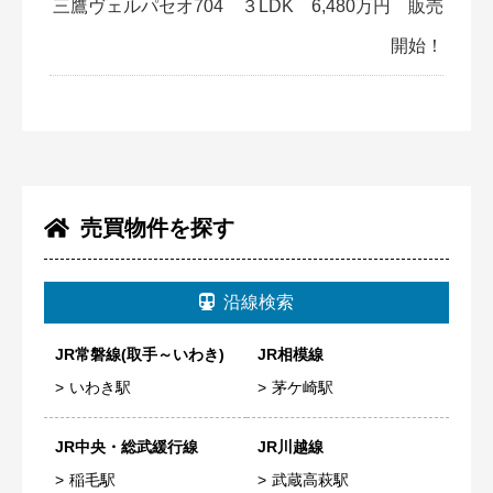
三鷹ヴェルパセオ704 ３LDK 6,480万円 販売
開始！
売買物件を探す
沿線検索
JR常磐線(取手～いわき)
JR相模線
いわき駅
茅ケ崎駅
JR中央・総武緩行線
JR川越線
稲毛駅
武蔵高萩駅