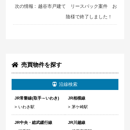
次の情報 :
越谷市戸建て リースバック案件 お
陰様で終了しました！
売買物件を探す
沿線検索
JR常磐線(取手～いわき)
JR相模線
いわき駅
茅ケ崎駅
JR中央・総武緩行線
JR川越線