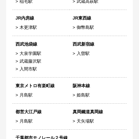
稲毛駅
武蔵高萩駅
JR内房線
JR東西線
木更津駅
御幣島駅
西武池袋線
西武新宿線
大泉学園駅
入曽駅
武蔵藤沢駅
入間市駅
東京メトロ有楽町線
阪神本線
月島駅
姫島駅
都営大江戸線
真岡鐵道真岡線
月島駅
天矢場駅
千葉都市モノレール２号線