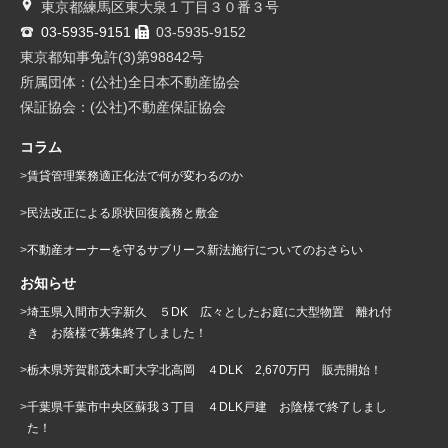
東京都練馬区東大泉１丁目３０番３号
03-5935-9151
03-5935-9152
東京都知事免許(3)第98842号
所属団体：(公社)全日本不動産協会
保証協会：(公社)不動産保証協会
コラム
賃貸管理業務適正化法で何が変わるのか
民法改正による原状回復義務と敷金
不動産オーナーを守るサブリース新法施行についてのおさらい
お知らせ
埼玉県入間市大字新久 ５DK 広々としたお庭に大型物置 離れ付
き お蔭様で募集終了しました！
栃木県芳賀郡茂木町大字北高岡 ４DLK 2,670万円 販売開始！
千葉県千葉市中央区蘇我３丁目 ４DLK戸建 お陰様で終了しまし
た！