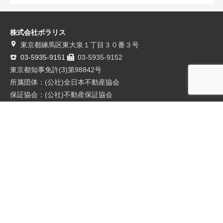
株式会社ポラリス
東京都練馬区東大泉１丁目３０番３号
03-5935-9151
03-5935-9152
東京都知事免許(3)第98842号
所属団体：(公社)全日本不動産協会
保証協会：(公社)不動産保証協会
コラム
賃貸管理業務適正化法で何が変わるのか
民法改正による原状回復義務と敷金
不動産オーナーを守るサブリース新法施行についてのおさらい
お知らせ
埼玉県入間市大字新久 ５DK 広々としたお庭に大型物置 離れ付
き お蔭様で募集終了しました！