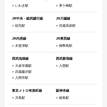
いわき駅
茅ケ崎駅
JR中央・総武緩行線
JR川越線
稲毛駅
武蔵高萩駅
JR内房線
JR東西線
木更津駅
御幣島駅
西武池袋線
西武新宿線
大泉学園駅
入曽駅
武蔵藤沢駅
入間市駅
東京メトロ有楽町線
阪神本線
月島駅
姫島駅