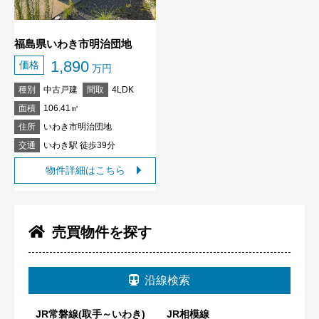
福島県いわき市明治団地
1,890
価格
万円
種別
中古戸建
間取
4LDK
面積
106.41㎡
住所
いわき市明治団地
交通
いわき駅 徒歩39分
物件詳細はこちら
売買物件を探す
沿線検索
JR常磐線(取手～いわき)
JR相模線