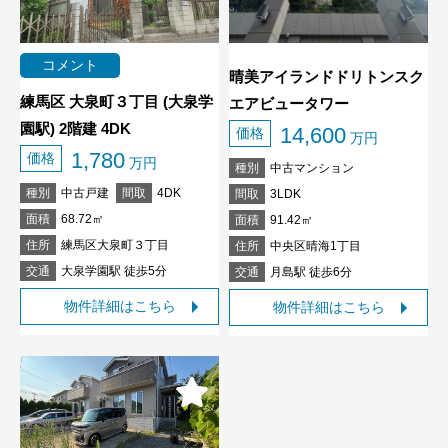
コメント
晴美アイランドドリトンスク
練馬区 大泉町３丁目 (大泉学
エアビュータワー
園駅) 2階建 4DK
14,600
価格
万円
1,780
価格
万円
種別
中古マンション
種別
中古戸建
間取
4DK
間取
3LDK
面積
68.72㎡
面積
91.42㎡
住所
練馬区大泉町３丁目
住所
中央区晴海1丁目
交通
大泉学園駅 徒歩5分
交通
月島駅 徒歩6分
物件詳細はこちら
物件詳細はこちら