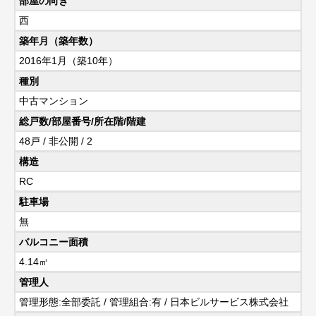
部屋の向き
西
築年月（築年数）
2016年1月（築10年）
種別
中古マンション
総戸数/部屋番号/所在階/階建
48戸 / 非公開 / 2
構造
RC
駐車場
無
バルコニー面積
4.14㎡
管理人
管理形態:全部委託 / 管理組合:有 / 日本ビルサービス株式会社