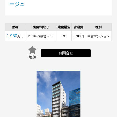
ージュ
価格
面積/間取り
建物構造
管理費
種別
1,980
万円
26.26㎡(壁芯) / 1K
RC
5,780円
中古マンション
お問合せ
追加